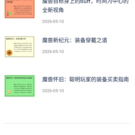
魔兽目标身上的buff，时间为中心的
全新视角
2026-05-10
魔兽新纪元：装备穿戴之道
2026-05-10
魔兽怀旧：聪明玩家的装备买卖指南
2026-05-10