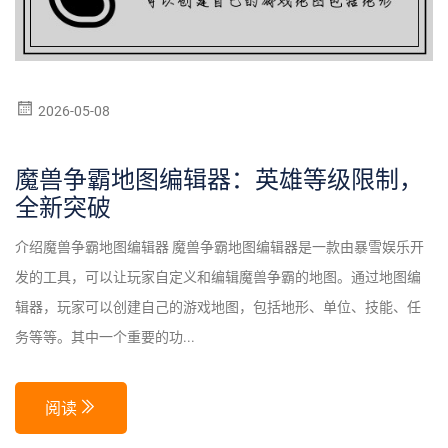
2026-05-08
魔兽争霸地图编辑器：英雄等级限制，
全新突破
介绍魔兽争霸地图编辑器 魔兽争霸地图编辑器是一款由暴雪娱乐开
发的工具，可以让玩家自定义和编辑魔兽争霸的地图。通过地图编
辑器，玩家可以创建自己的游戏地图，包括地形、单位、技能、任
务等等。其中一个重要的功...
阅读