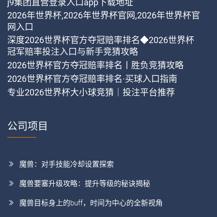
j9集团直营登录入口app下载地址
2026年世界杯,2026年世界杯官网,2026年世界杯官
网入口
深度2026世界杯官方夺冠赔率排名◆2026世界杯
冠军赔率投注入口与新手竞猜攻略
2026世界杯官方夺冠赔率排名丨胜负竞猜攻略
2026世界杯官方夺冠赔率排名·买球入口指南
专业2026世界杯大小球竞猜｜投注平台推荐
公司项目
魔兽：对手技能冷却设置探索
魔兽要塞升级攻略：提升等级的秘诀揭秘
魔兽目标身上的buff，时间为中心的全新视角