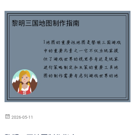
2026-05-11