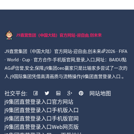
J9直营集团（中国大陆）官方网站-迎自由,创未来🌈2026 · FIFA
· World · Cup · 官方合作-手机版官网,登录,入口,网址：BAIDU點
AG🌈信誉,安全,保障,j9集团ceo赢家只是比输家多尝试了一次的
人.j9国际集团凭借高清画质与流畅操作j9集团直营登录入口.。
社交平台:
网站地图
j9集团直营登录入口官方网站
j9集团直营登录入口手机版入口
j9集团直营登录入口手机版官网
j9集团直营登录入口Web网页版